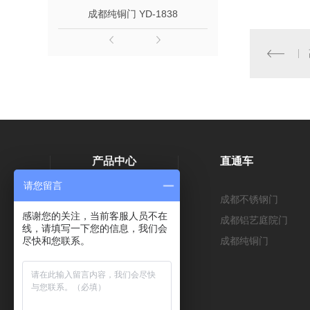
成都纯铜门 YD-1838
成都铝艺
产品中心
直通车
请您留言
纯铜门
成都不锈钢门
感谢您的关注，当前客服人员不在
铝艺门
成都铝艺庭院门
线，请填写一下您的信息，我们会
尽快和您联系。
不锈钢门
成都纯铜门
锌合金门
防火门